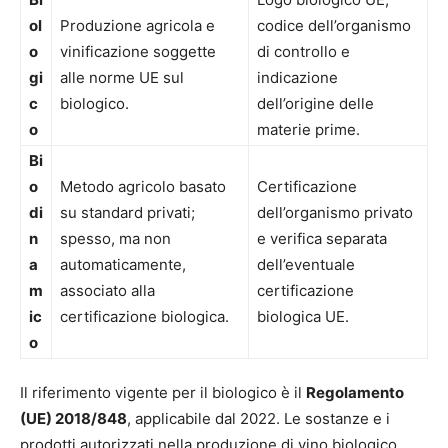
ol
Produzione agricola e
codice dell’organismo
o
vinificazione soggette
di controllo e
gi
alle norme UE sul
indicazione
c
biologico.
dell’origine delle
o
materie prime.
Bi
o
Metodo agricolo basato
Certificazione
di
su standard privati;
dell’organismo privato
n
spesso, ma non
e verifica separata
a
automaticamente,
dell’eventuale
m
associato alla
certificazione
ic
certificazione biologica.
biologica UE.
o
Il riferimento vigente per il biologico è il
Regolamento
(UE) 2018/848
, applicabile dal 2022. Le sostanze e i
prodotti autorizzati nella produzione di vino biologico