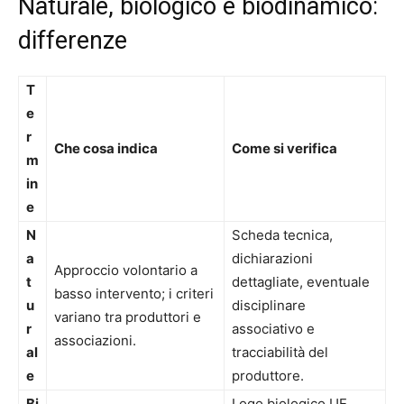
Naturale, biologico e biodinamico:
differenze
T
e
r
Che cosa indica
Come si verifica
m
in
e
N
Scheda tecnica,
a
dichiarazioni
Approccio volontario a
t
dettagliate, eventuale
basso intervento; i criteri
u
disciplinare
variano tra produttori e
r
associativo e
associazioni.
al
tracciabilità del
e
produttore.
Bi
Logo biologico UE,