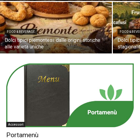
FOOD & BEVERAGE
FOOD & BEV
Dolci tipici piemontesi: dalle origini storiche
Dolci tipic
alle varietà uniche
stagionali
Accessori
Portamenù