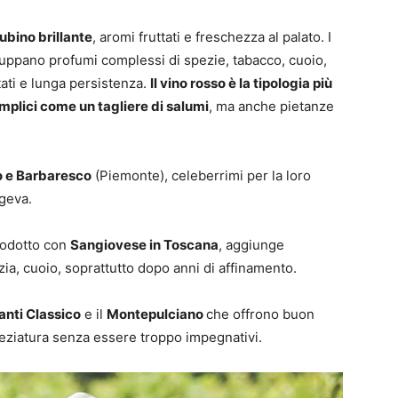
rubino brillante
, aromi fruttati e freschezza al palato. I
luppano profumi complessi di spezie, tabacco, cuoio,
tati e lunga persistenza.
Il vino rosso è la tipologia più
emplici come un tagliere di salumi
, ma anche pietanze
lo e Barbaresco
(Piemonte), celeberrimi per la loro
ngeva.
odotto con
Sangiovese in Toscana
, aggiunge
zia, cuoio, soprattutto dopo anni di affinamento.
anti Classico
e il
Montepulciano
che offrono buon
 speziatura senza essere troppo impegnativi.