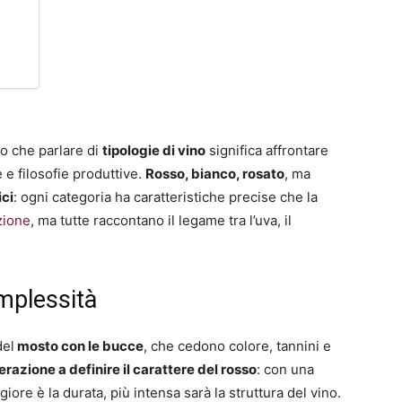
to che parlare di
tipologie di vino
significa affrontare
e e filosofie produttive.
Rosso, bianco, rosato
, ma
ici
: ogni categoria ha caratteristiche precise che la
zione
, ma tutte raccontano il legame tra l’uva, il
omplessità
del
mosto con le bucce
, che cedono colore, tannini e
razione a definire il carattere del rosso
: con una
giore è la durata, più intensa sarà la struttura del vino.