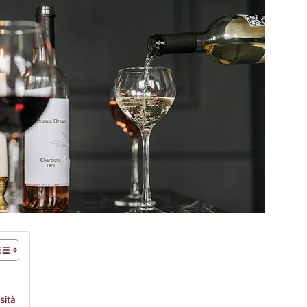
a
sità