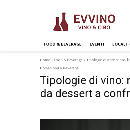
FOOD & BEVERAGE
EVENTI
LOCALI
Home
Food & Beverage
Tipologie di vino: rosso, 
Home
/
Food & Beverage
Tipologie di vino: 
da dessert a conf