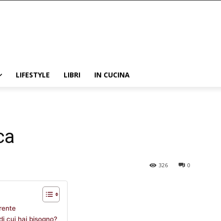
LIFESTYLE
LIBRI
IN CUCINA
ca
326
0
irente
 di cui hai bisogno?